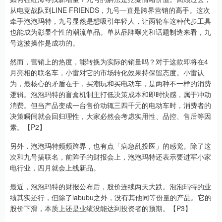
从电竞战队到LINE FRIENDS，九号一直是跨界营销的高手。这次
牵手泡泡玛特，九号显然是想吸引年轻人，让两轮车这种代步工具
也能成为彰显个性的潮流单品。单从品牌曝光和话题制造来看，九
号这波操作是成功的。
然而，营销上的热度，能转换为实际的销量吗？对于这款即将在4
月亮相的联名车，小雷对它的市场转化效果持保留态度。小雷认
为，最核心的矛盾在于，买潮玩和买电动车，是两种不一样的消费
逻辑。泡泡玛特的盲盒机制主打低决策成本和即时快感，属于冲动
消费。但当产品变成一台售价动辄三四千元的电动车时，消费者的
决策瞬间就会回归理性，大家必然会考虑实用性、品控、售后等因
素。【P2】
另外，泡泡玛特频频跨界，也有点「病急乱投医」的感觉。除了这
次和九号搞联名，前阵子的财报会上，泡泡玛特还表示要进军小家
电行业，四月就会上线新品。
最近，泡泡玛特的财报公布后，股价连续两天大跌。泡泡玛特的业
绩其实还行，但除了labubu之外，没有其他同等份量的产品。它的
股价下滑，本质上还是业绩没能达到投资者的预期。【P3】