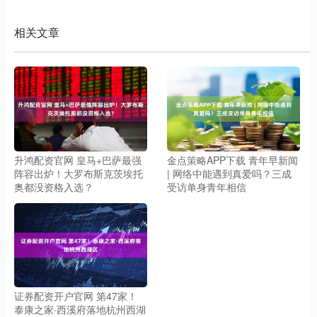
相关文章
升鸿配资官网 皇马+巴萨最强
金点策略APP下载 青年早新闻
阵容出炉！大罗布斯克茨埃托
| 网络中能遇到真爱吗？三成
奥都没资格入选？
受访单身青年相信
证券配资开户官网 第47家！
泰康之家·西溪府落地杭州西湖