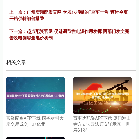
上一篇：
广州庆翔配资官网 卡塔尔捐赠的“空军一号”预计今夏
开始供特朗普搭乘
下一篇：
起点配资官网 促进调节性电源作用发挥 两部门发文完
善发电侧容量电价机制
相关文章
富隆配资APP下载 国瓷材料大
百事达配资APP下载 厦门鸿山
宗交易成交1.07亿元
寺方丈法云法师安详示寂，世
寿61岁