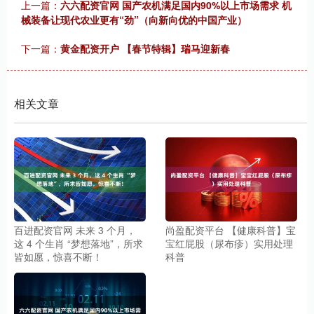
上一篇：
六六配资官网 国产农机满足国内90%以上市场需求 机
械装备让现代农业更有“劲”（向新向优的中国产业）
下一篇：
黄金配资开户 【春节特辑】瑞马迎新春
相关文章
百进配资官网 未来 3 个月，
尚盈配资平台 【健康科普】宝
这 4 个生肖 “梦想落地”，所求
宝红屁股（尿布疹）实用处理
皆如愿，惊喜不断！
科普