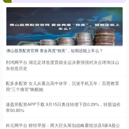
佛山股票配资官网 黄金再度“独美”，短期还能上车么？
利鸿网平台 湖北足球首度晋级全运决赛强强对决点球淘汰山
东创造历史
配多多配资 女儿从重点高中休学，沉迷手机五年：百恩教育
用“三个痛苦”唤醒她
速盈所配资APP下载 9月15日奥佳转债下跌0.29%，转股溢价
率50.85%
科元网平台 财经早报：两大巨头筹划战略重组涉及5家A股公