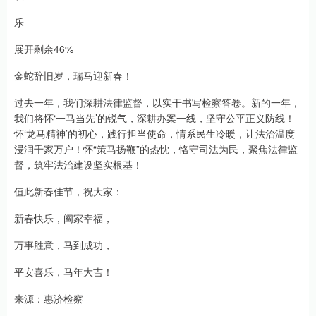
乐
展开剩余46%
金蛇辞旧岁，瑞马迎新春！
过去一年，我们深耕法律监督，以实干书写检察答卷。新的一年，
我们将怀‘一马当先’的锐气，深耕办案一线，坚守公平正义防线！
怀‘龙马精神’的初心，践行担当使命，情系民生冷暖，让法治温度
浸润千家万户！怀“策马扬鞭”的热忱，恪守司法为民，聚焦法律监
督，筑牢法治建设坚实根基！
值此新春佳节，祝大家：
新春快乐，阖家幸福，
万事胜意，马到成功，
平安喜乐，马年大吉！
来源：惠济检察