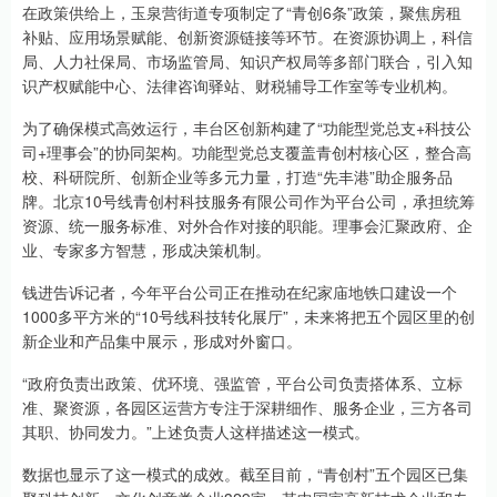
在政策供给上，玉泉营街道专项制定了“青创6条”政策，聚焦房租
补贴、应用场景赋能、创新资源链接等环节。在资源协调上，科信
局、人力社保局、市场监管局、知识产权局等多部门联合，引入知
识产权赋能中心、法律咨询驿站、财税辅导工作室等专业机构。
为了确保模式高效运行，丰台区创新构建了“功能型党总支+科技公
司+理事会”的协同架构。功能型党总支覆盖青创村核心区，整合高
校、科研院所、创新企业等多元力量，打造“先丰港”助企服务品
牌。北京10号线青创村科技服务有限公司作为平台公司，承担统筹
资源、统一服务标准、对外合作对接的职能。理事会汇聚政府、企
业、专家多方智慧，形成决策机制。
钱进告诉记者，今年平台公司正在推动在纪家庙地铁口建设一个
1000多平方米的“10号线科技转化展厅”，未来将把五个园区里的创
新企业和产品集中展示，形成对外窗口。
“政府负责出政策、优环境、强监管，平台公司负责搭体系、立标
准、聚资源，各园区运营方专注于深耕细作、服务企业，三方各司
其职、协同发力。”上述负责人这样描述这一模式。
数据也显示了这一模式的成效。截至目前，“青创村”五个园区已集