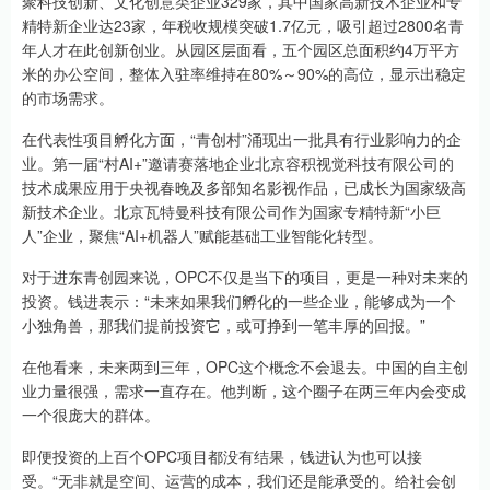
聚科技创新、文化创意类企业329家，其中国家高新技术企业和专
精特新企业达23家，年税收规模突破1.7亿元，吸引超过2800名青
年人才在此创新创业。从园区层面看，五个园区总面积约4万平方
米的办公空间，整体入驻率维持在80%～90%的高位，显示出稳定
的市场需求。
在代表性项目孵化方面，“青创村”涌现出一批具有行业影响力的企
业。第一届“村AI+”邀请赛落地企业北京容积视觉科技有限公司的
技术成果应用于央视春晚及多部知名影视作品，已成长为国家级高
新技术企业。北京瓦特曼科技有限公司作为国家专精特新“小巨
人”企业，聚焦“AI+机器人”赋能基础工业智能化转型。
对于进东青创园来说，OPC不仅是当下的项目，更是一种对未来的
投资。钱进表示：“未来如果我们孵化的一些企业，能够成为一个
小独角兽，那我们提前投资它，或可挣到一笔丰厚的回报。”
在他看来，未来两到三年，OPC这个概念不会退去。中国的自主创
业力量很强，需求一直存在。他判断，这个圈子在两三年内会变成
一个很庞大的群体。
即便投资的上百个OPC项目都没有结果，钱进认为也可以接
受。“无非就是空间、运营的成本，我们还是能承受的。给社会创