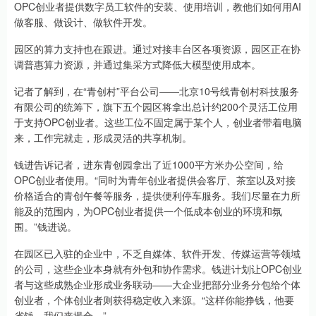
OPC创业者提供数字员工软件的安装、使用培训，教他们如何用AI
做客服、做设计、做软件开发。
园区的算力支持也在跟进。通过对接丰台区各项资源，园区正在协
调普惠算力资源，并通过集采方式降低大模型使用成本。
记者了解到，在“青创村”平台公司——北京10号线青创村科技服务
有限公司的统筹下，旗下五个园区将拿出总计约200个灵活工位用
于支持OPC创业者。这些工位不固定属于某个人，创业者带着电脑
来，工作完就走，形成灵活的共享机制。
钱进告诉记者，进东青创园拿出了近1000平方米办公空间，给
OPC创业者使用。“同时为青年创业者提供会客厅、茶室以及对接
价格适合的青创午餐等服务，提供便利停车服务。我们尽量在力所
能及的范围内，为OPC创业者提供一个低成本创业的环境和氛
围。”钱进说。
在园区已入驻的企业中，不乏自媒体、软件开发、传媒运营等领域
的公司，这些企业本身就有外包和协作需求。钱进计划让OPC创业
者与这些成熟企业形成业务联动——大企业把部分业务分包给个体
创业者，个体创业者则获得稳定收入来源。“这样你能挣钱，他要
省钱，我们来撮合。”