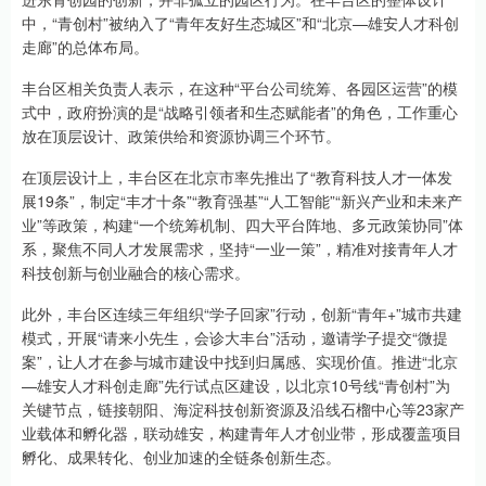
中，“青创村”被纳入了“青年友好生态城区”和“北京—雄安人才科创
走廊”的总体布局。
丰台区相关负责人表示，在这种“平台公司统筹、各园区运营”的模
式中，政府扮演的是“战略引领者和生态赋能者”的角色，工作重心
放在顶层设计、政策供给和资源协调三个环节。
在顶层设计上，丰台区在北京市率先推出了“教育科技人才一体发
展19条”，制定“丰才十条”“教育强基”“人工智能”“新兴产业和未来产
业”等政策，构建“一个统筹机制、四大平台阵地、多元政策协同”体
系，聚焦不同人才发展需求，坚持“一业一策”，精准对接青年人才
科技创新与创业融合的核心需求。
此外，丰台区连续三年组织“学子回家”行动，创新“青年+”城市共建
模式，开展“请来小先生，会诊大丰台”活动，邀请学子提交“微提
案”，让人才在参与城市建设中找到归属感、实现价值。推进“北京
—雄安人才科创走廊”先行试点区建设，以北京10号线“青创村”为
关键节点，链接朝阳、海淀科技创新资源及沿线石榴中心等23家产
业载体和孵化器，联动雄安，构建青年人才创业带，形成覆盖项目
孵化、成果转化、创业加速的全链条创新生态。