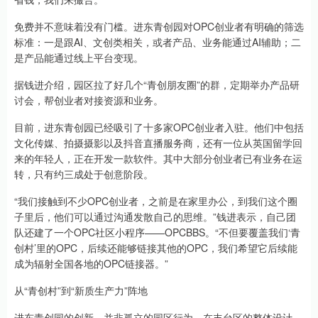
免费并不意味着没有门槛。进东青创园对OPC创业者有明确的筛选
标准：一是跟AI、文创类相关，或者产品、业务能通过AI辅助；二
是产品能通过线上平台变现。
据钱进介绍，园区拉了好几个“青创朋友圈”的群，定期举办产品研
讨会，帮创业者对接资源和业务。
目前，进东青创园已经吸引了十多家OPC创业者入驻。他们中包括
文化传媒、拍摄摄影以及抖音直播服务商，还有一位从英国留学回
来的年轻人，正在开发一款软件。其中大部分创业者已有业务在运
转，只有约三成处于创意阶段。
“我们接触到不少OPC创业者，之前是在家里办公，到我们这个圈
子里后，他们可以通过沟通发散自己的思维。”钱进表示，自己团
队还建了一个OPC社区小程序——OPCBBS。“不但要覆盖我们‘青
创村’里的OPC，后续还能够链接其他的OPC，我们希望它后续能
成为辐射全国各地的OPC链接器。”
从“青创村”到“新质生产力”阵地
进东青创园的创新，并非孤立的园区行为。在丰台区的整体设计