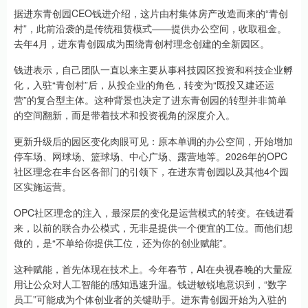
据进东青创园CEO钱进介绍，这片由村集体房产改造而来的“青创
村”，此前沿袭的是传统租赁模式——提供办公空间，收取租金。
去年4月，进东青创园成为围绕青创村理念创建的全新园区。
钱进表示，自己团队一直以来主要从事科技园区投资和科技企业孵
化，入驻“青创村”后，从投企业的角色，转变为“既投又建还运
营”的复合型主体。这种背景也决定了进东青创园的转型并非简单
的空间翻新，而是带着技术和投资视角的深度介入。
更新升级后的园区变化肉眼可见：原本单调的办公空间，开始增加
停车场、网球场、篮球场、中心广场、露营地等。2026年的OPC
社区理念在丰台区各部门的引领下，在进东青创园以及其他4个园
区实施运营。
OPC社区理念的注入，最深层的变化是运营模式的转变。在钱进看
来，以前的联合办公模式，无非是提供一个便宜的工位。而他们想
做的，是“不单给你提供工位，还为你的创业赋能”。
这种赋能，首先体现在技术上。今年春节，AI在央视春晚的大量应
用让公众对人工智能的感知迅速升温。钱进敏锐地意识到，“数字
员工”可能成为个体创业者的关键助手。进东青创园开始为入驻的