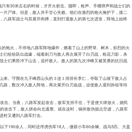
地只有30米左右的时候，才开火射击。随即，枪声、手榴弹声和战士们的
一片尸体。但是，敌人并不甘心失败。他们在激烈的炮火掩护下，接二
，八路军战士与其展开肉搏，直到打退敌人的第七次进攻，阵地上始终
集的炮火，不停地八路军阵地爆炸，燃着了山上的野草、树木，炽烈的火
士们纷纷跃出战壕，端着刺刀与敌人再次展开了白刃战，枪花刀影，杀
战士们乘胜冲下山去，追歼敌人。敌人的第九次冲峰又被英勇的抗日战
山来。守围在九子峰西山头的３连１排排长李仁，夺取了山坡下敌人占
几路，数次冲入敌人阵地，再次展开白刃血战，迫使敌人退到孙祖等待
行攻击。当夜，八路军发起攻击，敌军支持不住，于是便大肆放火，烧民
军的攻击下，敌人拼命向北逃窜。就在这时，铜井敌伪据点空虚，八路军
进村又遭到八路军打击。
下190余人，同时还俘虏伪军18人，缴获小车60余辆、战马5匹、大盖