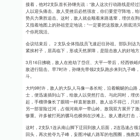
接着，他对2支队首长孙继先说：“敌人这次行动路线是经
人以迎头痛击。敌人受挫后必然强攻，你们要坚守阵地，给
势兵力乘胜追击。这时，敌人就会顺着来路逃窜，埋伏在荆
又指着地图上的孙祖坚定地说：“一定要把这股敌人彻底消
个你死我活。
会议结束后， ２支队全体指战员飞速赶往孙祖。部队到达
紧挨村子，居高临下，形成天然屏障，是阻击敌人的好地方
3月16日拂晓，敌人在抢劫了岱庄、大平一带后，经西铁
敌进行阻击。早7时许，孙继先带领2支队跑步来到九子峰
斗。
大约9时许，敌人的大队人马像一条长蛇，沿着蜿蜒的山路
士，便迅速插到山下，给敌人以突然打击。与此同时，埋伏
起，手榴弹像长了眼睛一样直射敌群。敌人迫不得已，只好
另一部冒险过河，占领河南岸一带山岭。敌我双方展开了激
惨重。许多被打死的骡马也横倒在沙滩上。敌人遭此打击，
这时，2支队1连从南山脚下迂回到敌人后面，2连迅速占
回头，再次抢夺九子峰，妄图冲破八路军的包围圈，挽救其