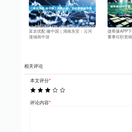
富农优配 瞰中国｜湖南东安：云河
捷希缘APP
漫城画中游
董事任职资
相关评论
本文评分
*
评论内容
*