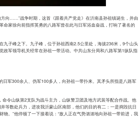
的方向……”战争时期，这首《跟着共产党走》在沂南县孙祖镇诞生，并由
革命家徐向前指挥英勇的八路军曾在此与日军浴血奋战，打响了著名的
九子峰之下。九子峰，位于孙祖西南2.5公里处，海拔236米，9个山头
党政军领导机关经常在孙祖一带活动。中共山东分局和八路军第1纵队指
的日军300余人、伪军100多人，向孙祖一带扑来。其矛头所指是八路军
议，命令山纵第2支队为战斗主力，山纵警卫团及地方武装等配合作战。他
铜井等数处兵力，进攻我沂蒙山区南部，他们的目的有二：一是捣毁抗日
财物。”他停顿了一下接着说：“敌人正在气势汹汹地向孙祖一带前进，我