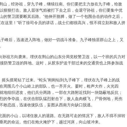
过荆山，经孙祖，穿九子峰，继续往南。你们要把主力放在九子峰，给敌
以狠狠打击。敌人嚣张气焰被打下去之后，会退守孙祖，你们要集中优
山的警卫团要断其后路。”他伸开胳膊，做了一个包围合击的动作之后，
灭在这里！”听了徐司令员的讲话，战士们都很高兴，恨不得立刻和敌人拼
九子峰后，迅速进入阵地，做好一切战斗准备。九子峰独居群山之上，又
。
峪向孙祖方向袭来。埋伏在荆山的山东分局党校警卫连，以一个班的兵力对
，接防警卫连的阵地。这时，从胶东护送干部过来的交通营也上阵参加战
，摇头摆尾钻了过来。“蛇头”刚刚钻到九子峰下，埋伏在九子峰上的战
在周围几个小山岭上的部队，也一齐开火。霎时，枪声大作，火光四
就地组织进攻，他们兵分两路，一部在大路附近找到一块隐蔽地反抗；
烈的争夺战，在伏击部队猛烈射击下，敌人血肉横飞，尸骨倒地，死伤
不敢恋战，迅速收拢队伍，妄图从西南方向缺口脱逃。
领北面的小山，以堵住敌人的退路。在无路可走的情况下，敌人不得不掉转
垂死的命运。他们在炮火掩护下，越过河床，向山坡冲来。