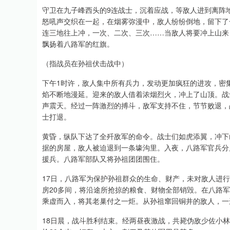
守卫在九子峰西头的9连战士，沉着应战，等敌人进到离阵
怒吼声交织在一起，在烟雾弥漫中，敌人纷纷倒地，留下了
连三地往上冲，一次、二次、三次……当敌人将要冲上山来
飘扬着八路军的红旗。
（指战员在孙祖伏击战中）
下午1时许，敌人集中所有兵力，发动更加疯狂的进攻，密
焰不断地漫延。迎来的敌人借着浓烟烈火，冲上了山顶。战
声震天。经过一阵激烈的搏斗，敌军支持不住，节节败退，
士打退。
黄昏，纵队下达了全歼敌军的命令。战士们如虎添翼，冲下
据的房屋，敌人被迫退到一条壕沟里。入夜，八路军官兵分
援兵。八路军部队又将孙祖团团围住。
17日，八路军为保护孙祖群众的生命、财产，未对敌人进
房20多间，将沿途所抢掠的粮食、财物全部销毁。在八路
乘虚而入，将其老巢付之一炬。从孙祖窜回铜井的敌人，一
18日晨，战斗胜利结束。经两昼夜激战，共毙伪敌少佐小林以