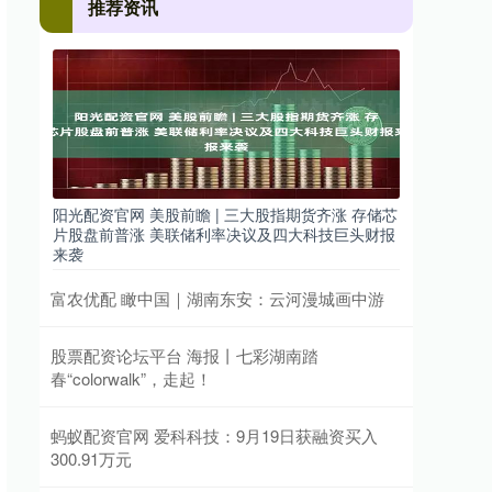
推荐资讯
阳光配资官网 美股前瞻 | 三大股指期货齐涨 存储芯
片股盘前普涨 美联储利率决议及四大科技巨头财报
来袭
富农优配 瞰中国｜湖南东安：云河漫城画中游
股票配资论坛平台 海报丨七彩湖南踏
春“colorwalk”，走起！
蚂蚁配资官网 爱科科技：9月19日获融资买入
300.91万元