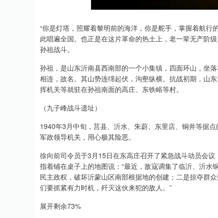
“你是灯塔，照耀着黎明前的海洋，你是舵手，掌握着航行
此唱遍全国。也正是在这片革命的热土上，老一辈无产阶级
孙祖战斗。
孙祖，是山东沂南县西南部的一个小集镇，四面环山，坐落在
相连，故名。其山势连绵起伏，沟壑纵横。抗战初期，山东
挥机关等就驻在孙祖南面的高庄、东铁峪等村。
（九子峰战斗遗址）
1940年3月中旬，莒县、沂水、朱蔚、东里店、铜井等据点
军政领导机关，用心极其险恶。
徐向前司令员于3月15日在东高庄召开了紧急战斗动员会
指着铺在桌子上的地图说：“最近，敌寇调集了临沂、沂水
民主政权，破坏沂蒙山区南部根据地的创建；二是掠夺群众
们要抓紧有力时机，歼灭这伙来犯的敌人。”
展开剩余73%