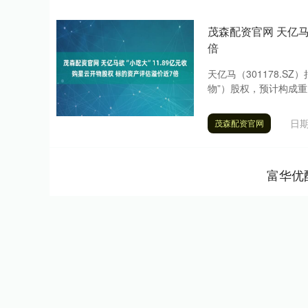
茂森配资官网 天亿马
倍
天亿马（301178.S
物”）股权，预计构成重大
日期
茂森配资官网
富华优