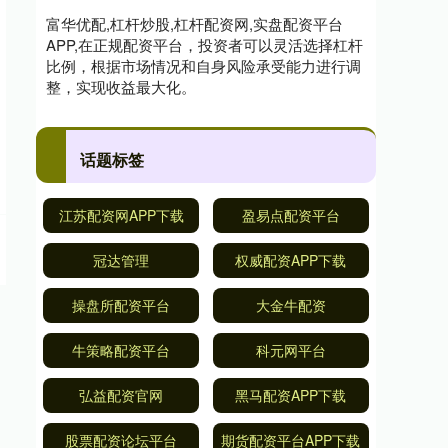
富华优配,杠杆炒股,杠杆配资网,实盘配资平台
APP,在正规配资平台，投资者可以灵活选择杠杆
比例，根据市场情况和自身风险承受能力进行调
整，实现收益最大化。
话题标签
江苏配资网APP下载
盈易点配资平台
冠达管理
权威配资APP下载
操盘所配资平台
大金牛配资
牛策略配资平台
科元网平台
弘益配资官网
黑马配资APP下载
股票配资论坛平台
期货配资平台APP下载