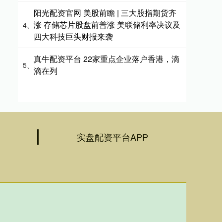
阳光配资官网 美股前瞻 | 三大股指期货齐
涨 存储芯片股盘前普涨 美联储利率决议及
4、
四大科技巨头财报来袭
真牛配资平台 22家重点企业落户香港，滴
5、
滴在列
实盘配资平台APP