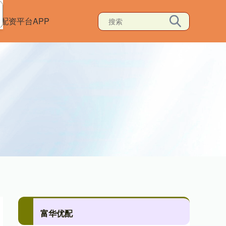
配资平台APP
富华优配