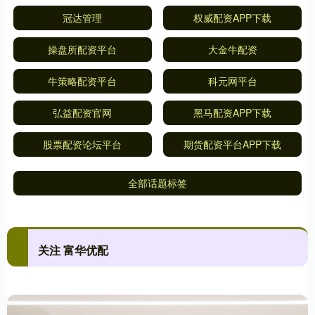
冠达管理
权威配资APP下载
操盘所配资平台
大金牛配资
牛策略配资平台
科元网平台
弘益配资官网
黑马配资APP下载
股票配资论坛平台
期货配资平台APP下载
全部话题标签
关注 富华优配