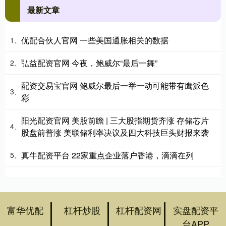
最新文章
优配合伙人官网 一些美国通胀相关的数据
1、
弘益配资官网 今夜，鲍威尔“最后一舞”
2、
配资交易宝官网 鲍威尔最后一举一动可能带有鹰派色
3、
彩
阳光配资官网 美股前瞻 | 三大股指期货齐涨 存储芯片
4、
股盘前普涨 美联储利率决议及四大科技巨头财报来袭
真牛配资平台 22家重点企业落户香港，滴滴在列
5、
富华优配
杠杆炒股
杠杆配资网
实盘配资平
台APP